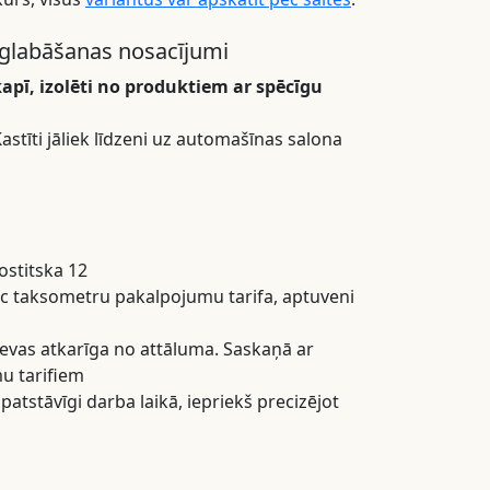
glabāšanas nosacījumi
kapī, izolēti no produktiem ar spēcīgu
stīti jāliek līdzeni uz automašīnas salona
ostitska 12
ēc taksometru pakalpojumu tarifa, aptuveni
evas atkarīga no attāluma. Saskaņā ar
u tarifiem
atstāvīgi darba laikā, iepriekš precizējot