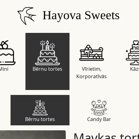
Hayova Sweets
Mini
Bērnu tortes
Vīrietim,
Kāz
Korporatīvās
Bērnu tortes
Candy Bar
Mavkas tor