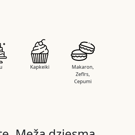
u
Kapkeiki
Makaron,
Zefīrs,
Cepumi
te. Meža dziesma