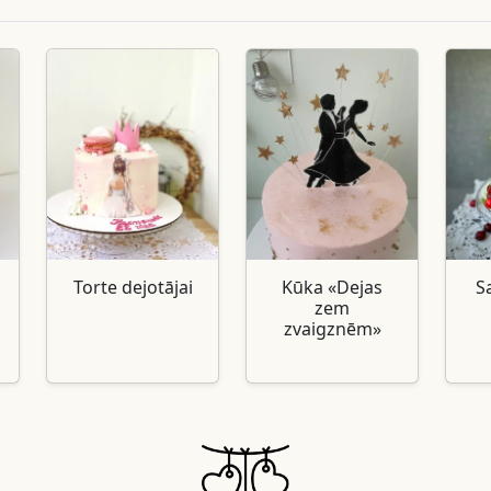
Torte dejotājai
Kūka «Dejas
S
zem
zvaigznēm»