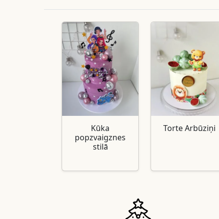
Kūka
Torte Arbūziņi
popzvaigznes
stilā