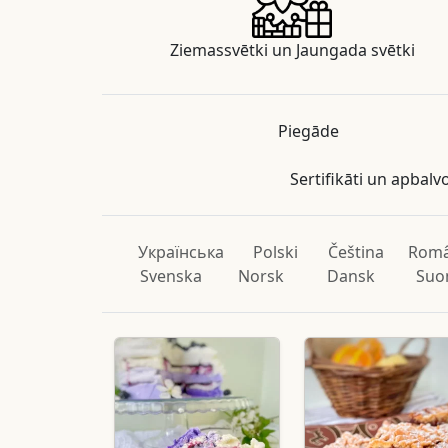
Ziemassvētki un Jaungada svētki
Piegāde
Sertifikāti un apbalv
Українська
Polski
Čeština
Rom
Svenska
Norsk
Dansk
Suo