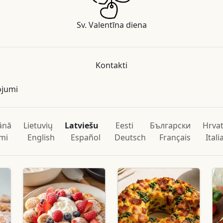
Sv. Valentīna diena
Kontakti
ojumi
ână
Lietuvių
Latviešu
Eesti
Български
Hrvat
mi
English
Español
Deutsch
Français
Ital