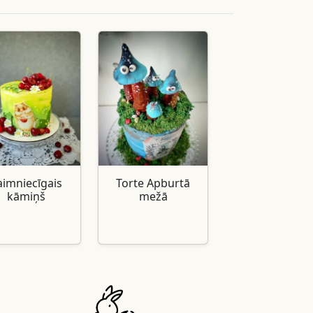
aimniecīgais
Torte Apburtā
kāmiņš
mežā