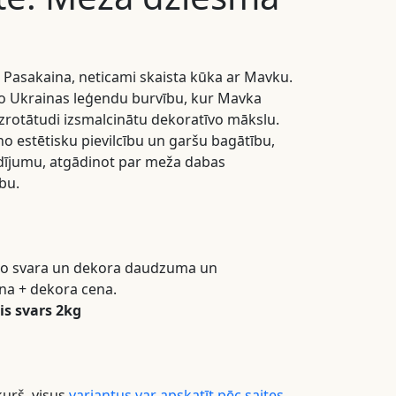
Pasakaina, neticami skaista kūka ar Mavku.
so Ukrainas leģendu burvību, kur Mavka
izrotātudi izsmalcinātu dekoratīvo mākslu.
o estētisku pievilcību un garšu bagātību,
dījumu, atgādinot par meža dabas
bu.
a no svara un dekora daudzuma un
cena + dekora cena.
s svars 2kg
kurš, visus
variantus var apskatīt pēc saites
.