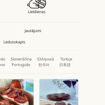
Lieldienas
Jautājumi
Ledusskapis
ski
Slovenščina
Ελληνικά
Türkçe
iano
Português
한국어
日本語