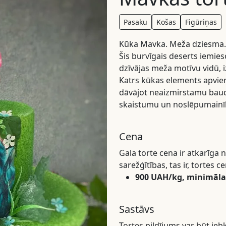
Pasaku
Košas
Figūriņas
Kūka Mavka. Meža dziesma. 
Šis burvīgais deserts iemie
dzīvājas meža motīvu vidū, 
Katrs kūkas elements apvien
dāvājot neaizmirstamu bau
skaistumu un noslēpumainī
Cena
Gala torte cena ir atkarīg
sarežģītības, tas ir, tortes 
900 UAH/kg, minimālai
Sastāvs
Tortes pildījums var būt jeb