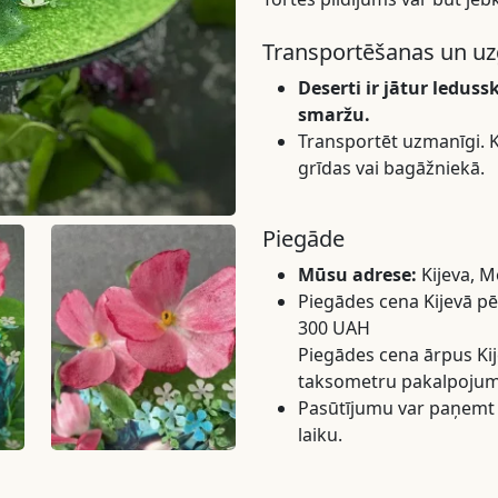
Transportēšanas un uz
Deserti ir jātur leduss
smaržu.
Transportēt uzmanīgi. Ka
grīdas vai bagāžniekā.
Piegāde
Mūsu adrese:
Kijeva, M
Piegādes cena Kijevā p
300 UAH
Piegādes cena ārpus Kij
taksometru pakalpojum
Pasūtījumu var paņemt p
laiku.