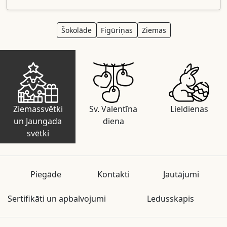
Šokolāde
Figūriņas
Ziemas
Ziemassvētki
Sv. Valentīna
Lieldienas
un Jaungada
diena
svētki
Piegāde
Kontakti
Jautājumi
Sertifikāti un apbalvojumi
Ledusskapis