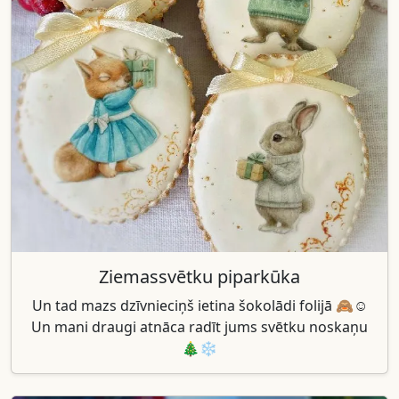
Ziemassvētku piparkūka
Un tad mazs dzīvnieciņš ietina šokolādi folijā 🙈☺️
Un mani draugi atnāca radīt jums svētku noskaņu
🎄❄️