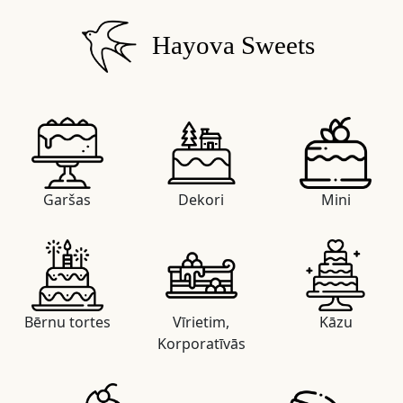
Hayova Sweets
Garšas
Dekori
Mini
Bērnu tortes
Vīrietim,
Kāzu
Korporatīvās