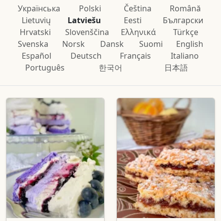
Українська
Polski
Čeština
Română
Lietuvių
Latviešu
Eesti
Български
Hrvatski
Slovenščina
Ελληνικά
Türkçe
Svenska
Norsk
Dansk
Suomi
English
Español
Deutsch
Français
Italiano
Português
한국어
日本語