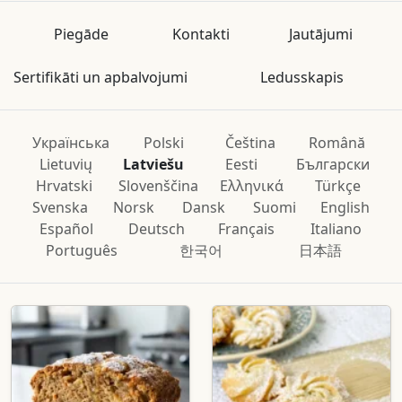
Piegāde
Kontakti
Jautājumi
Sertifikāti un apbalvojumi
Ledusskapis
Українська
Polski
Čeština
Română
Lietuvių
Latviešu
Eesti
Български
Hrvatski
Slovenščina
Ελληνικά
Türkçe
Svenska
Norsk
Dansk
Suomi
English
Español
Deutsch
Français
Italiano
Português
한국어
日本語