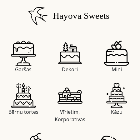
Hayova Sweets
Garšas
Dekori
Mini
Bērnu tortes
Vīrietim,
Kāzu
Korporatīvās