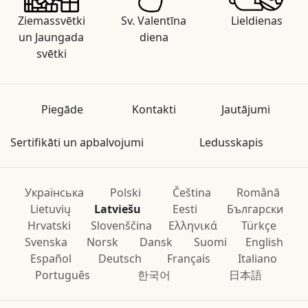
Ziemassvētki
Sv. Valentīna
Lieldienas
un Jaungada
diena
svētki
Piegāde
Kontakti
Jautājumi
Sertifikāti un apbalvojumi
Ledusskapis
Українська
Polski
Čeština
Română
Lietuvių
Latviešu
Eesti
Български
Hrvatski
Slovenščina
Ελληνικά
Türkçe
Svenska
Norsk
Dansk
Suomi
English
Español
Deutsch
Français
Italiano
Português
한국어
日本語