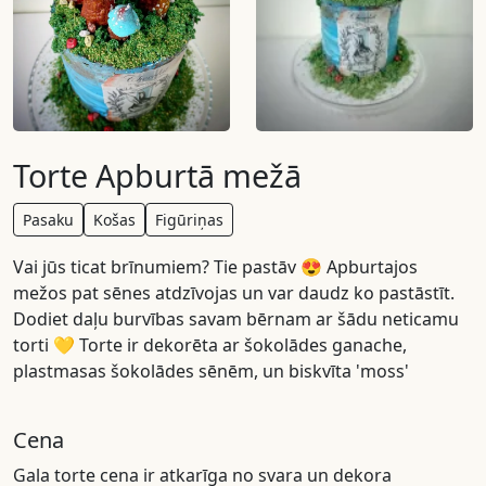
Torte Apburtā mežā
Pasaku
Košas
Figūriņas
Vai jūs ticat brīnumiem? Tie pastāv 😍 Apburtajos
mežos pat sēnes atdzīvojas un var daudz ko pastāstīt.
Dodiet daļu burvības savam bērnam ar šādu neticamu
torti 💛 Torte ir dekorēta ar šokolādes ganache,
plastmasas šokolādes sēnēm, un biskvīta 'moss'
Cena
Gala torte cena ir atkarīga no svara un dekora