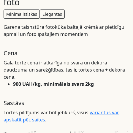
foto
Minimālistiskas
Elegantas
Garena taisnstūra fotokūka baltajā krēmā ar pieticīgu
apmali un foto īpašajiem momentiem
Cena
Gala torte cena ir atkarīga no svara un dekora
daudzuma un sarežģītības, tas ir, tortes cena + dekora
cena.
900 UAH/kg, minimālais svars 2kg
Sastāvs
Tortes pildījums var būt jebkurš, visus
variantus var
apskatīt pēc saites
.