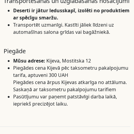
Transportēšanas un uzglabāšanas nosacījumi
Deserti ir jātur ledusskapī, izolēti no produktiem
ar spēcīgu smaržu.
Transportēt uzmanīgi. Kastīti jāliek līdzeni uz
automašīnas salona grīdas vai bagāžniekā.
Piegāde
Mūsu adrese:
Kijeva, Mostitska 12
Piegādes cena Kijevā pēc taksometru pakalpojumu
tarifa, aptuveni 300 UAH
Piegādes cena ārpus Kijevas atkarīga no attāluma.
Saskaņā ar taksometru pakalpojumu tarifiem
Pasūtījumu var paņemt patstāvīgi darba laikā,
iepriekš precizējot laiku.