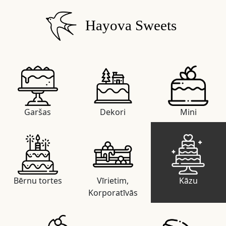
Hayova Sweets
Garšas
Dekori
Mini
Bērnu tortes
Vīrietim,
Kāzu
Korporatīvās