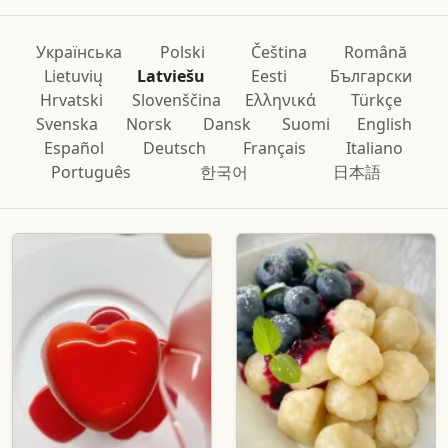
Українська
Polski
Čeština
Română
Lietuvių
Latviešu
Eesti
Български
Hrvatski
Slovenščina
Ελληνικά
Türkçe
Svenska
Norsk
Dansk
Suomi
English
Español
Deutsch
Français
Italiano
Português
한국어
日本語