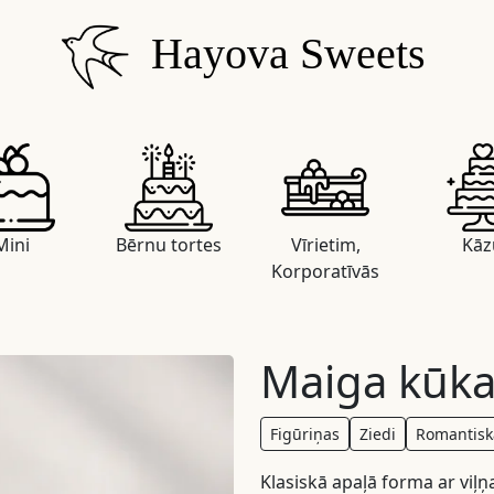
Hayova Sweets
Mini
Bērnu tortes
Vīrietim,
Kāz
Korporatīvās
Maiga kūka
Figūriņas
Ziedi
Romantisk
Klasiskā apaļā forma ar viļņ