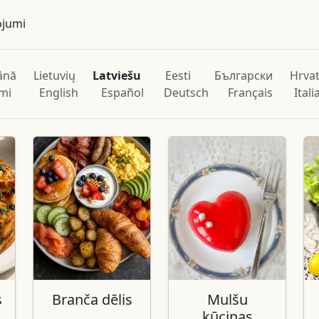
ojumi
ână
Lietuvių
Latviešu
Eesti
Български
Hrvat
mi
English
Español
Deutsch
Français
Ital
s
Branča dēlis
Mulšu
kūciņas