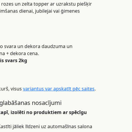
 rozes un zelta topper ar uzrakstu piešķir
zimšanas dienai, jubilejai vai ģimenes
a no svara un dekora daudzuma un
cena + dekora cena.
s svars 2kg
kurš, visus
variantus var apskatīt pēc saites
.
glabāšanas nosacījumi
kapī, izolēti no produktiem ar spēcīgu
stīti jāliek līdzeni uz automašīnas salona