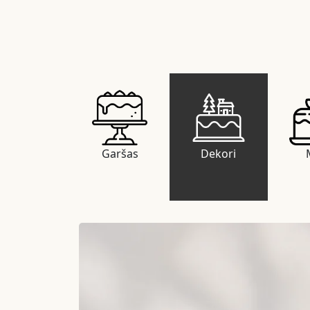
Garšas
Dekori