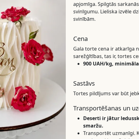
apjomīga. Spilgtās sarkanās
svinīgumu. Lieliska izvēle d
svinībām.
Cena
Gala torte cena ir atkarīg
sarežģītības, tas ir, tortes 
900 UAH/kg, minimālai
Sastāvs
Tortes pildījums var būt jeb
Transportēšanas un uz
Deserti ir jātur leduss
smaržu.
Transportēt uzmanīgi. Ka