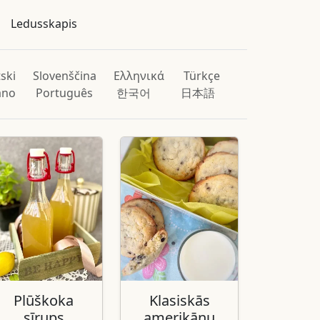
Ledusskapis
ski
Slovenščina
Ελληνικά
Türkçe
iano
Português
한국어
日本語
Plūškoka
Klasiskās
sīrups
amerikāņu