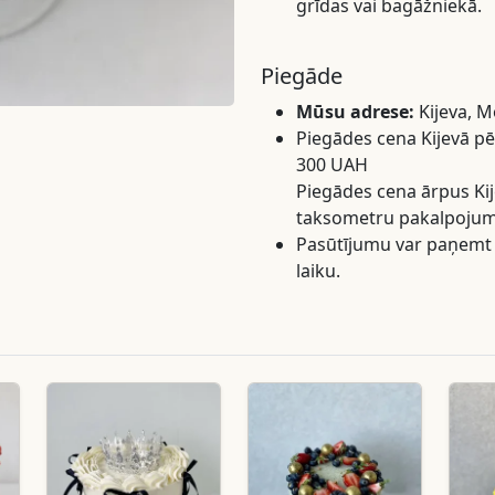
grīdas vai bagāžniekā.
Piegāde
Mūsu adrese:
Kijeva, M
Piegādes cena Kijevā p
300 UAH
Piegādes cena ārpus Kij
taksometru pakalpojum
Pasūtījumu var paņemt p
laiku.