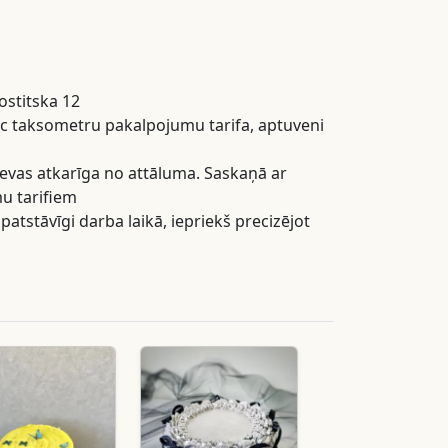
ostitska 12
ēc taksometru pakalpojumu tarifa, aptuveni
evas atkarīga no attāluma. Saskaņā ar
u tarifiem
atstāvīgi darba laikā, iepriekš precizējot