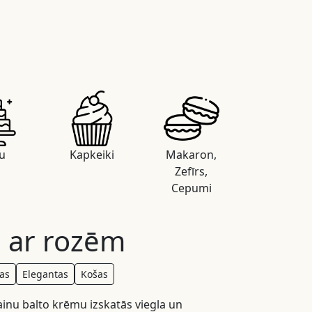
u
Kapkeiki
Makaron,
Zefīrs,
Cepumi
 ar rozēm
as
Elegantas
Košas
ainu balto krēmu izskatās viegla un