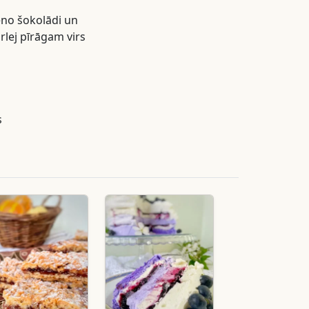
eno šokolādi un
rlej pīrāgam virs
s