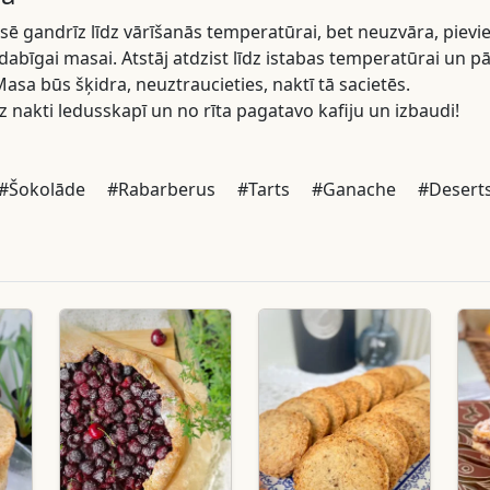
ē gandrīz līdz vārīšanās temperatūrai, bet neuzvāra, pievi
dabīgai masai. Atstāj atdzist līdz istabas temperatūrai un pā
asa būs šķidra, neuztraucieties, naktī tā sacietēs.
z nakti ledusskapī un no rīta pagatavo kafiju un izbaudi!
#Šokolāde
#Rabarberus
#Tarts
#Ganache
#Desert