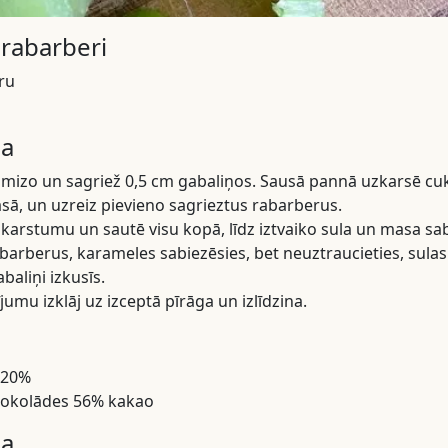
 rabarberi
ru
na
izo un sagriež 0,5 cm gabaliņos. Sausā pannā uzkarsē cuku
āsā, un uzreiz pievieno sagrieztus rabarberus.
 karstumu un sautē visu kopā, līdz iztvaiko sula un masa sa
abarberus, karameles sabiezēsies, bet neuztraucieties, sula
baliņi izkusīs.
jumu izklāj uz izceptā pīrāga un izlīdzina.
 20%
šokolādes 56% kakao
na