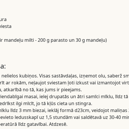
ura
viesta
 ir mandeļu milti - 200 g parasto un 30 g mandeļu)
a:
ž nelielos kubiņos. Visas sastāvdaļas, izņemot olu, saberž s
arīt ar rokām, neļaujot sviestam ļoti izkust vai izmantojot v
, atkarībā no tā, kas jums ir pieejams.
viendabīgai masai, ielej drupatās un ātri samīci mīklu, līdz tā
rīkst ilgi mīcīt, jo tā kļūs cieta un stingra.
mīklu līdz 3 mm biezai, ieklāj formā d23cm, veidojot maliņas
evieto ledusskapī uz 1,5 stundām vai saldētavā uz 30-40 m
ratūrā līdz gatavībai. Atdzesē.