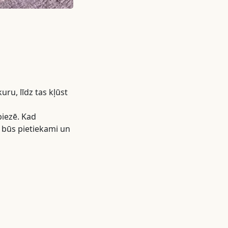
ru, līdz tas kļūst
biezē. Kad
s būs pietiekami un