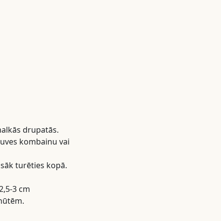
malkās drupatās.
irtuves kombainu vai
 sāk turēties kopā.
 2,5-3 cm
inūtēm.