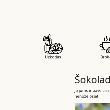
Uzkodas
Broka
Šokolād
Ja jums ir paveicie
nenožēlosiet!