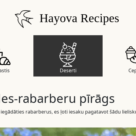
Hayova Recipes
stis
Deserti
Ce
es-rabarberu pīrāgs
s iegādāties rabarberus, es ļoti iesaku pagatavot šādu lielisk