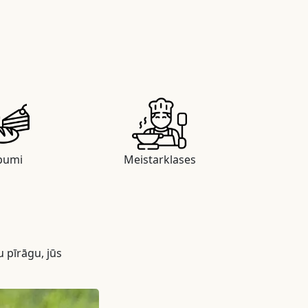
pumi
Meistarklases
u pīrāgu, jūs