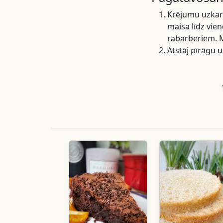
Krējumu uzkars
maisa līdz vien
rabarberiem. M
Atstāj pīrāgu u