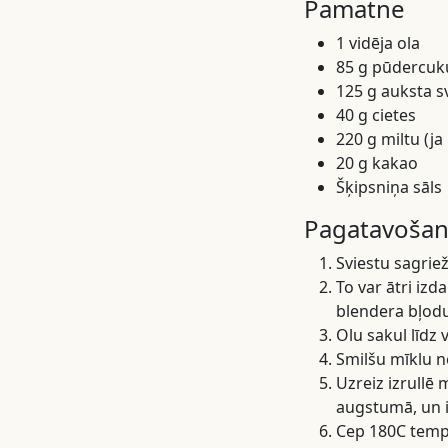
Pamatne
1 vidēja ola
85 g pūdercuk
125 g auksta s
40 g cietes
220 g miltu (ja
20 g kakao
Šķipsniņa sāls
Pagatavošan
Sviestu sagrie
To var ātri izd
blendera bļodu
Olu sakul līdz 
Smilšu mīklu ned
Uzreiz izrullē 
augstumā, un i
Cep 180C tempe