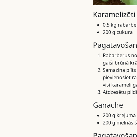
Karamelizēti
0.5 kg rabarbe
200 g cukura
Pagatavoša
Rabarberus nom
gaiši brūnā kr
Samazina plīts
pievienosiet r
visi karameli ga
Atdzesētu pildī
Ganache
200 g krējuma
200 g melnās 
Pagatavoša