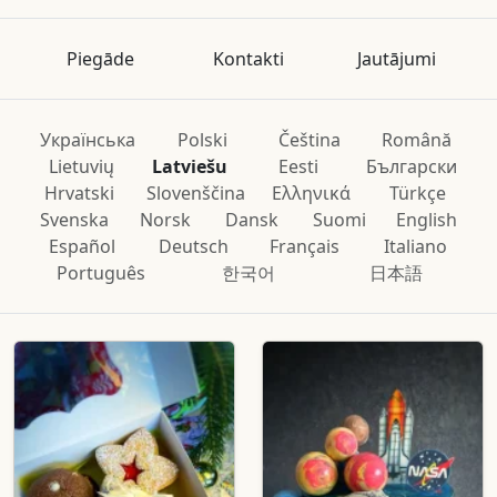
Piegāde
Kontakti
Jautājumi
Українська
Polski
Čeština
Română
Lietuvių
Latviešu
Eesti
Български
Hrvatski
Slovenščina
Ελληνικά
Türkçe
Svenska
Norsk
Dansk
Suomi
English
Español
Deutsch
Français
Italiano
Português
한국어
日本語