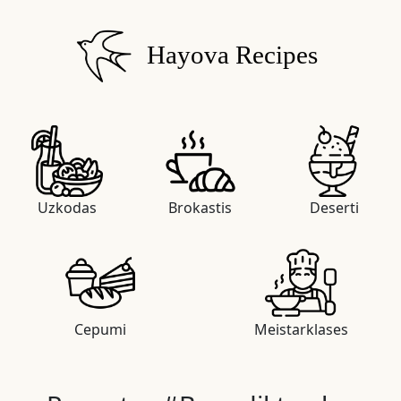
Hayova Recipes
Uzkodas
Brokastis
Deserti
Cepumi
Meistarklases